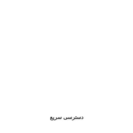
دسترسی سریع
فروش اقساطی ایران خوردو