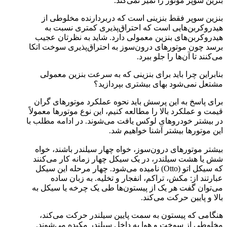
بنزین سوپر موتور را تمیز نمی‌کند.
بنزین سوپر فقط بنزینی است که دربردارنده مخلوطی از
هیدروکربن‌هایی است که احتراق‌پذیری کمتری نسبت به
هیدروکربن‌های بنزین معمولی دارد. شاید به نظرتان عجیب
برسد چون موتورهای درون‌سوز به احتراق‌پذیری سوخت اتکا
می‌کنند تا آن‌ها را جلو ببرد.
بنابراین چرا باید برای بنزینی که به سرعت بنزین معمولی
مشتعل نمی‌شود بهای بیشتری بپردازید؟
برای پاسخ به این پرسش باید نحوه عملکرد موتورهای گران
قیمت و عملکرد بالا را مطالعه کنیم، این نوع موتورها معمولاً
در بیشتر خودروهای لوکس یافت می‌شوند. در ادامه مطلب با
این موتورها بیشتر آشنا خواهیم شد.
بیشتر موتورهای درون‌سوز، خواه چهار سیلندر باشند، خواه
شش یا هشت سیلندر، در یک سیکل چهار زمانه کار می‌کنند
که سیکل اتو (Otto) نامیده می‌شود. چهار مرحله این سیکل
عبارتند از: مکش، تراکم، انفجار و تخلیه. به زبان ساده
می‌توان گفت هر یک از پیستون‌ها طی یک چرخه یا سیکل به
بالا و پایین حرکت می‌کند.
هنگامی که پیستون به سمت پایین سیلندر حرکت می‌کند،
مخلوطی از سوخت و هوا به داخل سیلندر مکیده می‌شوند.