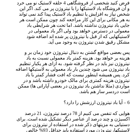
فرض کنید شخصی از فروشگاهی 4 حلقه لاستیک نو می خرد
و آن فروشگاه باد لاستیکها را با نیتروژن پر می کند. اگر این
شخص نیاز به افزایش یا تنظیم باد لاستیک پیدا کند نمی تواند
به هر مکانی برای این کار مراجعه کند چون ممکن است هر
جایی باد نیتروژن نداشته باشد. اما تحت هر شرایطی باد
معمولی در دسترس خواهد بود ولی اگر باد معمولی در
لاستیکهایی که از قبل با نیتروژن پر شده اند اضافه شود
مشکل رقیق شدن نیتروژن به وجود می آید.
پس بعضی مواقع گشتن به دنبال نیتروژن خود زمان بر و
هزینه بر خواهد بود. هزینه کمتر باد معمولی نسبت به باد
نیتروژن نیز باید در نظر گرفته شود. به ازای هر یکبار تنظیم
باد نیتروژن می شود چندین بار باد معمولی به لاستیکها اضافه
کرد. پس همیشه اینطور نیست که افت فشار کمتر با باد
نیتروژن هزینه کمتری برای مالک خودرو داشته باشد و در
مواردی (مثلا نداشتن باد نیتروژن در بعضی آپاراتی ها) ممکن
است دردسر ساز هم باشد.
6 – آیا باد نیتروژن ارزشش را دارد؟
هوایی که تنفس می کنیم از 78 درصد نیتروژن، 21 درصد
اکسیژن و چند درصد از عناصر دیگر تشکیل شده است. برای
دستیابی به مزیتهای ذکر شده در استفاده از نیتروژن برای
لاستیکها، نیتروژن مورد استفاده باید حداقل 93% خالص