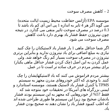
2 – کاهش مصرف سوخت
موسسه EPA (آژانس حفاظت محیط زیست ایالت متحده)
می گوید اگر هر 4 تایر به اندازه 1 پی اس آی کم باد باشد تا
0.3 درصد در مصرف سوخت تاثیر منفی می گذارد. در نتیجه
چون نیتروژن حفظ فشار باد بهتری دارد باعث کاهش
مصرف سوخت می شود.
اگر شما حداقل ماهی 1 بار فشار باد لاستیکتان را چک کنید
نیازی به مبلغ اضافی برای باد نیتروژن ندارید و بنابراین برتری
نیتروژن در مصرف سوخت بسیار کم رنگ خواهد شد. ولی
عمل کردن به این اصل (چک کردن فشار حداقل ماهی یکبار)
برای بیشتر مردم در حرف ساده تر است تا در عمل.
بیشتر مردم فراموش می کنند که باد لاستیکهایشان را چک
کنند. با وجودی که اکثر خودروهای مدرن مجهز به سیستم
TPMS یا کنترل فشار باد لاستیک هستند، موسسه استاندارد و
ایمنی بزرگراه های آمریکا در تحقیقات خود متوجه شد که
فقط 57% از خودروهایی که مجهز به این سیستم بودند فشار
بادشان صحیح بود زیرا این سیستم ها طوری طراحی شده اند
که اغلب کمبود فشار باد را نشان دهند نه صحیح بودن فشار
باد.