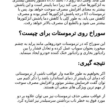
می ماند. وقتی دما روی 75 باشد ECU دستور پاشش بیشتری
به انژکتورها صادر می کند زیرا دما پایینتر است و این پاشش
بیشتر به معنای افزایش مصرف سوخت خواهد بود. پس با
ترموستات 83 درجه پاشش انژکتورها کمتر بوده و مصرف
کاهش می یابد. به طور کلی با کاهش دما پاشش انژکتورها
بیشتر می شود و بالطبع آن مصرف بالاتر خواهد رفت.
سوراخ روی ترموستات برای چیست؟
این سوراخ که در ترموستات خودروهایی مانند پراید به چشم
میخورد بعنوان سوپاپ عمل کرده و تعادل فشار را بین
رادیاتور بخاری و رادیاتور خنک کننده خودرو ایجاد مینماید.
نتیجه گیری:
اکر بخواهیم به طور خلاصه وار عواقب ناشی از ترموستاتی
که دمای آن پایینتر از دمای استاندارد باشد را ذکر کنیم می
توان گفت فرسایش بیشتر موتور و افزایش مصرف سوخت
از مهم ترین ویژگی های منفی آن هستند.
از عواقب منفی حذف ترموستات نیز می توان علاوه بر دو
مورد فوق به خطر تاب برداشتن سرسیلندر نیز اشاره کرد.