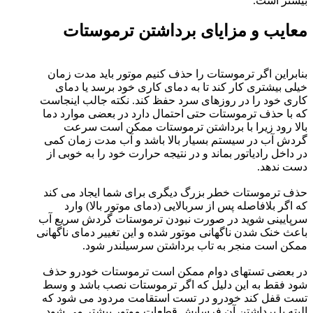
بیشتر است.
معایب و مزایای برداشتن ترموستات
بنابراین اگر ترموستات را حذف کنیم موتور باید مدت زمان
خیلی بیشتری کار کند تا به دمای کاری خود برسد یا دمای
کاری خود را در روزهای سرد حفظ کند. نکته جالب اینجاست
که با حذف ترموستات حتی احتمال دارد در بعضی موارد دما
بالا رود زیرا با برداشتن ترموستات ممکن است سرعت
گردش آب در سیستم بسیار بالا باشد و آب مدت زمان کمی
در داخل رادیاتور بماند و در نتیجه حرارت خود را به خوبی از
دست ندهد.
حذف ترموستات خطر بزرگ دیگری برای شما ایجاد می کند
که اگر بلافاصله پس از سربالایی (دمای موتور بالا) وارد
سرپایینی شوید در صورت نبودن ترموستات گردش سریع آب
باعث خنک شدن ناگهانی موتور شده و این تغییر دمای ناگهانی
ممکن است منجر به تاب برداشتن سرسیلندر شود.
در بعضی تستهای دوام ممکن است ترموستات خودرو حذف
شود فقط به این دلیل که اگر ترموستات نصب باشد و وسط
تست قفل کند خودرو در تست استقامت مردود می شود که
البته با برداشتن آن فرسایش قطعات موتور بیشتر می شود