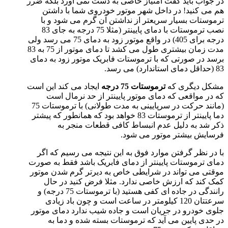
در جواب باید گفت امتیاز خاصی به دست نمی آورد بلکه ضرر
هم می کنید! در داخل شهر موتور خودروی شما با داشتن
ترموستات بسیار سریعتر از نداشتن آن گرم می شود و با
نصب ترموستات با دمای پایینتر (مثلا 75 درجه به جای 83
درجه برای 405) در واقع موتور زود به دمای 75 می رسد ولی
مدت زمان بیشتری طول می کشد تا دمای موتور از 75 به 83
برسد در صورتی که با ترموستات فابریک موتور زود به دمای
83 (حداقل دمای استاندارد) می رسد.
مشکل دیگری که
ترموستات 75 درجه
ایجاد می کند این است
که در مواقعی که دمای موتور پایینتر از حد نرمال است
(مانند حرکت در سرپایینی به مدت طولانی) با ترموستات 75
دما پایینتر از ترموستات 83 خواهد بود که همانطور که پیشتر
ذکر شد به دلیل عدم انبساط کافی قطعات منجر به
فرسایش بیشتر موتور می شود.
با در نظر گرفتن موارد فوق به این نتیجه می رسیم که اگر
دمای ترموستات پایینتر از دمای فابریک باشد فقط به صورت
موقتی می تواند در شرایطی خاص به دیرتر گرم شدن موتور
کمک کند که ارزش خاصی ندارد. مثلا فرض کنید در حال
رانندگی در جاده ای کفی هستید (با ترموستات 75 درجه) و
سرعتتان 120 کیلومتر در ساعت است و چون باد زیادی
جلوی خودرو در جریان است و جاده شیب ندارد دمای موتور
در حدی پایین می آید که ترموستات بسته شده و دما به