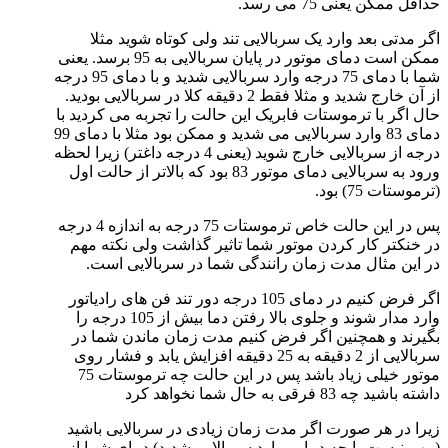
حداقل ممکن یعنی 75 می رسد.
اگر مدتی بعد وارد یک سربالایی تند ولی کوتاه شوید مثلا
ممکن است دمای موتور در پایان سربالایی به 95 برسد. یعنی
شما با دمای 75 درجه وارد سربالایی شدید و با دمای 95 درجه
از آن خارج شدید و مثلا فقط 2 دقیقه کلا در سربالایی بودید.
حال اگر با ترموستات فابریک این حالت را تجربه می کردید با
دمای 83 وارد سربالایی می شدید و ممکن بود مثلا با دمای 99
درجه از سربالایی خارج شوید (یعنی 4 درجه داغتر) زیرا لحظه
ورود به سربالایی دمای موتور 83 بود که بالاتر از حالت اول
(ترموستات 75) بود.
پس در این حالت خاص ترموستات 75 درجه به اندازه 4 درجه
در خنکتر کار کردن موتور شما تاثیر گذاشت ولی نکته مهم
در این مثال مدت زمان رانندگی شما در سربالایی است.
اگر فرض کنیم در دمای 105 درجه دور تند فن های رادیاتور
وارد مدار شوند و جلوی بالا رفتن دما بیش از 105 درجه را
بگیرند و همچنین اگر فرض کنیم مدت زمان ماندن شما در
سربالایی از 2 دقیقه به 25 دقیقه افزایش یابد و فشار روی
موتور خیلی زیاد باشد پس در این حالت چه ترموستات 75
داشته باشید چه 83 فرقی به حال شما نخواهد کرد
زیرا در هر صورت اگر مدت زمان زیادی در سربالایی باشید
(مهم نیست با چه دمایی وارد سربالایی شدید) دمای شما از