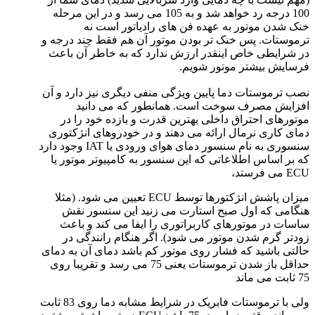
100 درجه رد خواهد شد و به 105 می رسد و در این مرحله
خنک شدن موتور به عهده فن های رادیاتور است نه
ترموستات. پس خنک تر بودن موتور آن هم فقط چند درجه و
در شرایطی خاص اینقدر ارزش ندارد که به خاطر آن باعث
فرسایش بیشتر موتور شویم.
نصب ترموستات دما پایین ویژگی منفی دیگری نیز دارد و آن
افزایش مصرف سوخت است. همانطور که می دانید
موتورهای احتراق داخلی بهترین قدرت و بازده خود را در
دمای کاری نرمال ارائه می دهند و در خودروهای انژکتوری
سنسوری به نام سنسور دمای هوای ورودی یا IAT وجود دارد
که بر اساس اطلاعاتی که این سنسور به کامپیوتر موتور یا
ECU می فرستد،
میزان پاشش انژکتورها توسط ECU تعیین می شود. (مثلا
هنگامی که اول صبح استارت می زنید این سنسور نقش
ساسات در موتورهای کاربراتوری را ایفا می کند و باعث
زودتر گرم شدن موتور می شود). اگر هنگام رانندگی در
حالتی باشید که فشار روی موتور کم باشد دمای آن به دمای
حداقل باز شدن ترموستات یعنی 75 می رسد و تقریبا روی
75 ثابت می ماند
ولی با ترموستات فابریک در شرایط مشابه دما روی 83 ثابت