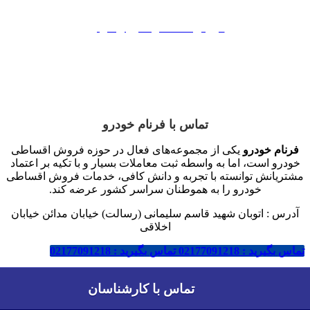
فروش اقساطی سایپا
فروش اقساطی مدیران خودرو
فروش اقساطی بهمن موتور
فروش اقساطی کرمان موتور
تماس با فرنام خودرو
فرنام خودرو
یکی از مجموعه‌های فعال در حوزه فروش اقساطی
خودرو است، اما به واسطه ثبت معاملات بسیار و با تکیه بر اعتماد
مشتریانش توانسته با تجربه و دانش کافی، خدمات فروش اقساطی
خودرو را به هموطنان سراسر کشور عرضه کند.
آدرس : اتوبان شهید قاسم سلیمانی (رسالت) خیابان مدائن خیابان
اخلاقی
تماس بگیرید : 02177091218
تماس بگیرید : 02177091218
خرید خودرو از طریق
وام بانکی
مقدور شد. جهت کسب اطلاعات
تماس با کارشناسان
تماس با کارشناسان
تکمیلی و شرایط وام بانکی با شماره
02177091218
تماس بگیرید.