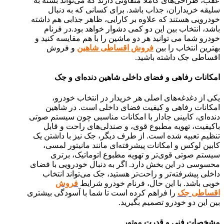
عقب، طراحی‌های کاملاً متفاوتی دارند که می‌تواند بسته به
سلیقه خریداران، جذاب باشد. برای کسانی که به دنبال
خودرویی هستند که علاوه بر کارایی، ظاهر جذابی هم داشته
باشد، انتخاب بین این دو کمی دشوار خواهد بود.در فرنام
خودرو شما می توانید هر دو ماشین را با هم مقایسه کنید و
بهترین انتخاب را بین
فروش اقساطی شاهین
و فروش
اقساطی جک داشته باشید.
امکانات رفاهی و فضای داخلی شاهین دنده‌ای و جک
یکی از دغدغه‌های اصلی هر خریدار در انتخاب خودرو،
امکانات رفاهی و کیفیت فضای داخلی است. در شاهین
دنده‌ای، کابینی جادار با امکانات مناسبی چون سیستم صوتی
باکیفیت، تهویه مطبوع قوی، و صندلی‌های راحت و قابل
تنظیم تعبیه شده است. از طرف دیگر، جک نیز با داشتن یک
کابین لوکس و امکانات پیشرفته‌ای مانند مانیتور لمسی،
سیستم صوتی قوی‌تر و تهویه مطبوع اتوماتیک، برتری
محسوسی در این بخش دارد. اگر به دنبال خودرویی با فضای
داخلی پیشرفته‌تر و راحت‌تر هستید، جک می‌تواند انتخاب
خوبی باشد. با این حال، فرنام خودرو شرایط
فروش
اقساطی جک
را فراهم کرده است تا شما با آسودگی بیشتری
بین این دو خودرو تصمیم بگیرید.
مشخصات فنی و قدرت موتور