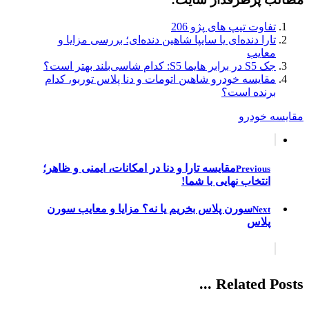
تارا دنده‌ای یا سایپا شاهین دنده‌ای؛ بررسی مزایا و
معایب
جک S5 در برابر هایما S5: کدام شاسی‌بلند بهتر است؟
مقایسه خودرو شاهین اتومات و دنا پلاس توربو، کدام
برنده است؟
مقایسه خودرو
مقایسه تارا و دنا در امکانات، ایمنی و ظاهر؛
Previous
انتخاب نهایی با شما!
سورن پلاس بخریم یا نه؟ مزایا و معایب سورن
Next
پلاس
Related Posts ...