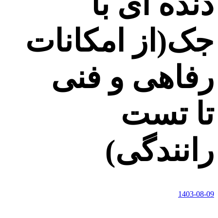
دنده ای با
جک(از امکانات
رفاهی و فنی
تا تست
رانندگی)
1403-08-09