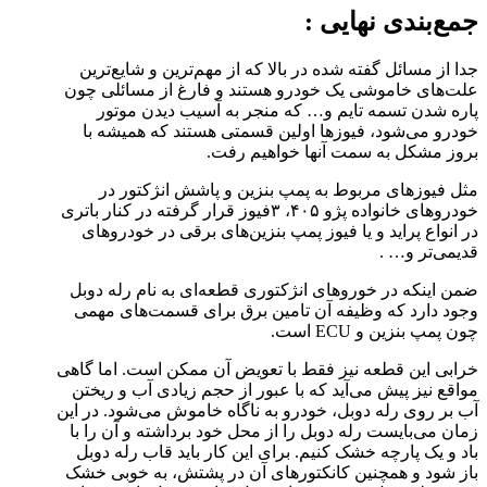
جمع‌بندی نهایی :
جدا از مسائل گفته شده در بالا که از مهم‌ترین و شایع‌ترین
علت‌های خاموشی یک خودرو هستند و فارغ از مسائلی چون
پاره شدن تسمه تایم و… که منجر به آسیب دیدن موتور
خودرو می‌شود، فیوز‌ها اولین قسمتی هستند که همیشه با
بروز مشکل به سمت آنها خواهیم رفت.
مثل فیوز‌های مربوط به پمپ بنزین و پاشش انژکتور در
خودرو‌های خانواده پژو ۴۰۵، ۳فیوز قرار گرفته در کنار باتری
در انواع پراید و یا فیوز پمپ بنزین‌های برقی در خودرو‌های
قدیمی‌تر و… .
ضمن اینکه در خورو‌های انژکتوری قطعه‌ای به نام رله دوبل
وجود دارد که وظیفه آن تامین برق برای قسمت‌های مهمی
چون پمپ بنزین و ECU است.
خرابی این قطعه نیز فقط با تعویض آن ممکن است. اما گاهی
مواقع نیز پیش می‌آید که با عبور از حجم زیادی آب و ریختن
آب بر روی رله دوبل، خودرو به ناگاه خاموش می‌شود. در این
زمان می‌بایست رله دوبل را از محل خود برداشته و آن را با
باد و یک پارچه خشک کنیم. برای این کار باید قاب رله دوبل
باز شود و همچنین کانکتور‌های آن در پشتش، به خوبی خشک