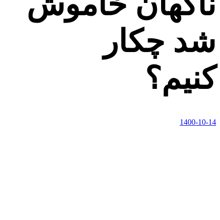
ناگهان خاموش
شد چکار
کنیم؟
1400-10-14