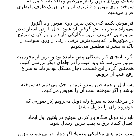
شیلنگ ورودی بنزین را باز می‌کنیم و با احتیاط کامل که
سوخت روی موتور داغ نریزد، آن را درون یک ظرف یا بطری
قرار می‌دهیم.
فراموش نکنیم که ریختن بنزین روی موتور و یا اگزوز
می‌تواند منجر به آتش گرفتن آن شود. حال با زدن استارت در
موتور‌هایی که پمپ بنزین مکانیکی دارند و یا باز کردن سوئیچ
در موتور‌هایی که پمپ بنزین برقی دارند، از ورود سوخت از
باک به پیشرانه مطمئن می‌شویم.
اگر تا اینجای کار مشکلی پیش نیامده بود و بنزین از مخزن به
موتور می‌رسد که باید عیب را در جا‌های دیگر بررسی کنیم.
همچنین اگر در این قسمت دچار مشکل بودیم باید به سراغ
رفع عیب آن برویم.
پس اول از همه فیوز پمپ بنزین را چک می‌کنیم که سوخته
نباشد و اگر سوخته است آن را تعویض می‌کنیم.
در مرحله بعد به سراغ رله دوبل می‌رویم (‌در صورتی که
خودرو دارای رله دوبل باشد).
باید رله دوبل‌ هنگام باز کردن سوئیچ در پلاتین اول ایجاد
اتصال کند تا برق به پمپ بنزین ارسال شود.
پمپ بنزین‌های مکانیکی معمولا اگر دچار خرابی شوند، بنزین