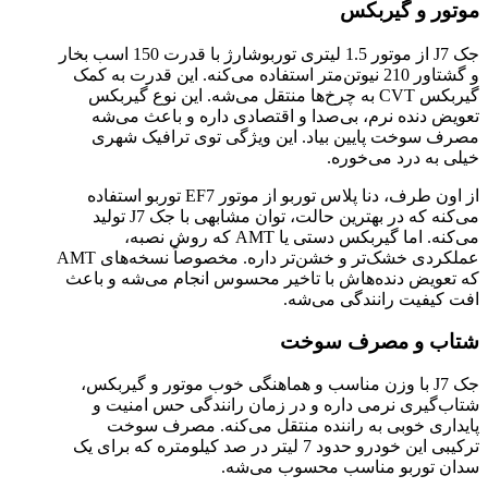
موتور و گیربکس
جک J7 از موتور 1.5 لیتری توربوشارژ با قدرت 150 اسب بخار
و گشتاور 210 نیوتن‌متر استفاده می‌کنه. این قدرت به کمک
گیربکس CVT به چرخ‌ها منتقل می‌شه. این نوع گیربکس
تعویض دنده نرم، بی‌صدا و اقتصادی داره و باعث می‌شه
مصرف سوخت پایین بیاد. این ویژگی توی ترافیک شهری
خیلی به درد می‌خوره.
از اون طرف، دنا پلاس توربو از موتور EF7 توربو استفاده
می‌کنه که در بهترین حالت، توان مشابهی با جک J7 تولید
می‌کنه. اما گیربکس دستی یا AMT که روش نصبه،
عملکردی خشک‌تر و خشن‌تر داره. مخصوصاً نسخه‌های AMT
که تعویض دنده‌هاش با تاخیر محسوس انجام می‌شه و باعث
افت کیفیت رانندگی می‌شه.
شتاب و مصرف سوخت
جک J7 با وزن مناسب و هماهنگی خوب موتور و گیربکس،
شتاب‌گیری نرمی داره و در زمان رانندگی حس امنیت و
پایداری خوبی به راننده منتقل می‌کنه. مصرف سوخت
ترکیبی این خودرو حدود 7 لیتر در صد کیلومتره که برای یک
سدان توربو مناسب محسوب می‌شه.