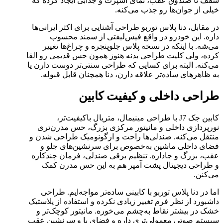
سقف تا صندوق عقب، نمای اسپرت و جذابی ایجاد کرده که
خیلی از جوان‌ها رو جذب می‌کنه.
در مقابل، دنا پلاس توربو طراحی آشنایی برای اکثر ایرانی‌ها
داره. این خودرو در واقع فیس‌لیفتی از سمند محسوب
می‌شه. با اینکه در نسخه پلاس جلوپنجره و چراغ‌ها تغییر
کرده، ولی کلیت طراحی بدنه هنوز همون حس قدیمی رو القا
می‌کنه. البته برای کسایی که طراحی سنتی‌تر دوست دارن یا
به ظاهرهای ساده‌تر علاقه دارن، دنا همچنان قابل قبوله.
طراحی داخلی و کیفیت کابین
کابین جک J7 با طراحی مینیمال، متریال باکیفیت‌تر،
نورپردازی داخلی و مانیتور مرکزی بزرگ، حس مدرن‌تری
منتقل می‌کنه. صندلی‌ها راحت و ارگونومیک طراحی شدن و
فضای داخلی ماشین به‌خصوص برای سرنشین‌های جلو و
عقب، بزرگ و جاداره. تنظیم برقی صندلی، فرمان چندکاره
و طراحی دیجیتال پشت آمپر هم به این حس مدرن کمک
می‌کنن.
اما در دنا پلاس توربو با کابینی ساده‌تر مواجه‌ایم. طراحی
داشبورد از نظر فرم تغییر زیادی نکرده و استفاده از پلاستیک
خشک در بیشتر نقاط به‌چشم می‌خوره. مانیتور کوچک‌تر و
سیستم صوتی معمولی‌تری داره و فضای پا و سرنشین عقب