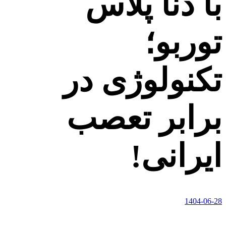
با دنا پلاس
توربو؛
تکنولوژی در
برابر تعصب
ایرانی!
1404-06-28