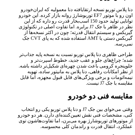
دنا پلاس توربو نسخه ارتقایافته دنا معمولیه که ایران‌خودرو
اون رو با موتور EF7 توربوشارژ روانه بازار کرده. این خودرو
توانایی تولید حدود 150 اسب‌بخار قدرت رو داره که از این
نظر در ظاهر با جک J7 برابره. اما تفاوت اصلی در تکنولوژی
گیربکس و سیستم انتقال قدرته؛ چون در اکثر نسخه‌ها از
گیربکس دستی یا AMT استفاده شده که به پای CVT جک
نمی‌رسه.
طراحی ظاهری دنا پلاس توربو نسبت به نسخه پایه جذاب‌تر
شده؛ چراغ‌های جلو و عقب جدید، خطوط اسپرت‌تر و
جلوپنجره کرومی باعث شدن چهره‌ای شکیل‌تر داشته باشه.
از نظر امکانات رفاهی، دنا پلاس به مانیتور ساده، تهویه
نیمه‌اتومات و برخی ویژگی‌های قابل قبول مجهزه، اما قابل
مقایسه با جک J7 نیست.
مقایسه فنی دو خودرو
وقتی می‌خوای بین جک J7 و دنا پلاس توربو یکی رو انتخاب
کنی، مشخصات فنی نقش تعیین‌کننده‌ای دارن. هر دو خودرو
از موتورهای توربوشارژ بهره می‌برن، اما تفاوت‌هاشون توی
عملکرد، انتقال قدرت و راندمان کلی محسوسه.