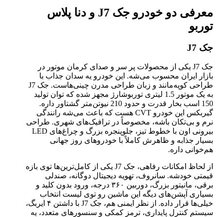
معرفی دو خودرو
جک
J7 و دنا پلاس
توربو
جک
J7
جک J7 یکی از محصولات پر سر و صدای کرمان موتور در
بازار ایران محسوب می‌شه. این خودرو یه سدان جذاب با
طراحی کوپه‌مانند و زبان طراحی مدرن چینی‌هاست. جک J7
به یک موتور 1.5 لیتری توربوشارژ مجهز شده که توان تولید
150 اسب بخار قدرت و حدود 210 نیوتن‌متر گشتاور داره.
گیربکس این خودرو CVT هست که باعث می‌شه رانندگی
نرم و بی‌تکان باشه، مخصوصاً در ترافیک‌های شهری. طراحی
بیرونی اون با خطوط تیز، جلوپنجره بزرگ و چراغ‌های LED
بسیار جذابه و ظاهرش کاملاً با خودروهای روز جهانی
هم‌خوانی داره.
از لحاظ امکانات رفاهی، جک J7 یکی از کامل‌ترین‌ها توی بازه
قیمتی خودشه. سانروف، تهویه دیجیتال دوگانه، صندلی
برقی، مانیتور بزرگ، دوربین ۳۶۰ درجه، ورود بدون کلید و
بسیاری آپشن‌های دیگه این ماشین رو توی لیست انتخاب
خیلی‌ها قرار داده. از نظر ایمنی هم، جک J7 با داشتن ۴ ایربگ،
سیستم کنترل پایداری، ترمز کمکی و سنسورهای متعدد، یه