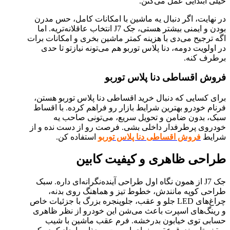
خیلی ابتدایی عمل می‌کنن.
در نهایت، اگر دنبال یه ماشین با امکانات کامل، حس مدرن
بودن و ایمنی بیشتر هستی، جک J7 انتخاب عاقلانه‌تریه. اما
اگه ترجیح می‌دی با هزینه کمتر ماشین بخری و امکانات برات
در اولویت دومه، دنا پلاس توربو هم می‌تونه نیازتو تا حدی
برطرف کنه.
فروش اقساطی دنا پلاس توربو
برای کسایی که دنبال خرید اقساطی دنا پلاس توربو هستن،
فرنام خودرو بهترین شرایط بازار رو فراهم کرده. با اقساط
سبک، بدون ضامن و تحویل سریع، می‌تونی صاحب یه
خودروی پرطرفدار داخلی بشی. فرصت رو از دست نده و از
شرایط
فروش اقساطی دنا پلاس توربو
استفاده کن.
طراحی ظاهری و کیفیت کابین
جک J7 از همون نگاه اول طراحی آینده‌نگرانه‌ای داره. سبک
طراحی کوپه مانندش، خطوط تیز و هماهنگ روی بدنه،
چراغ‌های LED جلو و عقب، جلوپنجره بزرگ با جزئیات خاص
و رینگ‌های اسپرت باعث می‌شن این خودرو از نظر ظاهری
حسابی توی خیابون بدرخشه. فرم عقب ماشین با شیب