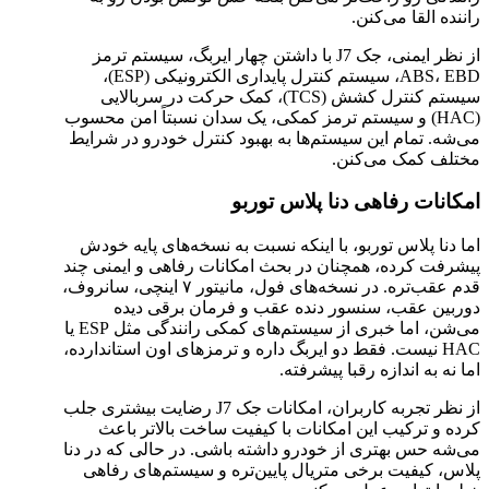
راننده القا می‌کنن.
از نظر ایمنی، جک J7 با داشتن چهار ایربگ، سیستم ترمز
ABS، EBD، سیستم کنترل پایداری الکترونیکی (ESP)،
سیستم کنترل کشش (TCS)، کمک حرکت در سربالایی
(HAC) و سیستم ترمز کمکی، یک سدان نسبتاً امن محسوب
می‌شه. تمام این سیستم‌ها به بهبود کنترل خودرو در شرایط
مختلف کمک می‌کنن.
امکانات
رفاهی دنا پلاس توربو
اما دنا پلاس توربو، با اینکه نسبت به نسخه‌های پایه خودش
پیشرفت کرده، همچنان در بحث امکانات رفاهی و ایمنی چند
قدم عقب‌تره. در نسخه‌های فول، مانیتور ۷ اینچی، سانروف،
دوربین عقب، سنسور دنده عقب و فرمان برقی دیده
می‌شن، اما خبری از سیستم‌های کمکی رانندگی مثل ESP یا
HAC نیست. فقط دو ایربگ داره و ترمزهای اون استاندارده،
اما نه به اندازه رقبا پیشرفته.
از نظر تجربه کاربران، امکانات جک J7 رضایت بیشتری جلب
کرده و ترکیب این امکانات با کیفیت ساخت بالاتر باعث
می‌شه حس بهتری از خودرو داشته باشی. در حالی که در دنا
پلاس، کیفیت برخی متریال پایین‌تره و سیستم‌های رفاهی