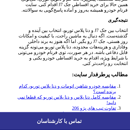
همین حالا برای خرید اقساطی جک J7 اقدام کنی. سایت
فرنام خودرو همیشه به‌روز و آماده پاسخ‌گویی به سوالاتته.
نتیجه‌گیری
انتخاب بین جک J7 و دنا پلاس توربو، انتخاب بین آینده و
گذشته‌ست. اگه دنبال یه ماشین راحت، با کیفیت و امکانات
روز هستی، جک J7 رو بگیر. اما اگه هنوز به برند داخلی
وفاداری و هزینه‌هات محدوده، دنا پلاس توربو می‌تونه گزینه
قابل دفاعی باشه. در هر صورت، توی فرنام خودرو می‌تونی
با شرایط ویژه، اقدام به خرید اقساطی خودرو بکنی و
انتخابت رو راحت‌تر کنی.
مطالب پرطرفدار سایت:
مقایسه خودرو شاهین اتومات و دنا پلاس توربو، کدام
برنده است؟
مقایسه کامل دنا پلاس و دنا پلاس توربو که قطعا نمی
دانید!
بررسی تخصصی جک S5 و جک S3 (قدرت، مصرف
سوخت و امکانات)
تماس با کارشناسان
تماس با کارشناسان
مقایسه خودرو