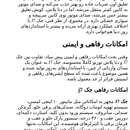
تعلیق اون ضربات جاده رو بهتر جذب می‌کنه و صدای موتور
به کابین کمتر منتقل می‌شه. اما در دنا پلاس، کوبش تعلیق
بیشتر حس می‌شه، صدای موتور توی کابین می‌پیچه و
سواری خشکی داره. در مجموع، از نظر فنی، جک J7 با
اختلاف عملکرد بهتری ارائه می‌ده و بیشتر با استانداردهای
روز دنیا هم‌خوانی داره.
امکانات رفاهی و ایمنی
وقتی بحث امکانات رفاهی و ایمنی پیش میاد، تفاوت بین جک
J7 و دنا پلاس توربو کاملاً محسوسه. جک J7 به عنوان یک
سدان وارداتی از چین، با استانداردهای به‌روز تولید شده و
همین موضوع باعث شده که سطح آپشن‌های رفاهی و
ایمنیش فراتر از حد معمول باشه.
امکانات
رفاهی
جک
j7
جک
J7
مجهز به امکاناتی مثل مانیتور ۱۰ اینچی لمسی،
سیستم تهویه اتومات دوگانه، صندلی‌های برقی جلو، گرم‌کن
صندلی، سانروف، سیستم ورود بدون کلید، استارت دکمه‌ای،
دوربین عقب و ۳۶۰ درجه، سنسور پارک جلو و عقب و
فرمان برقی با کنترلرهای هوشمنده. این امکانات نه‌تنها
رانندگی رو راحت‌تر می‌کنن بلکه حس لوکس بودن رو به