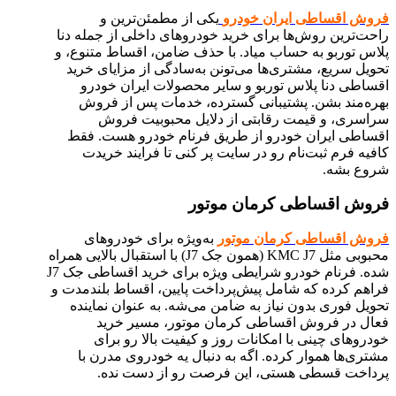
فروش اقساطی ایران خودرو
یکی از مطمئن‌ترین و
راحت‌ترین روش‌ها برای خرید خودروهای داخلی از جمله دنا
پلاس توربو به حساب میاد. با حذف ضامن، اقساط متنوع، و
تحویل سریع، مشتری‌ها می‌تونن به‌سادگی از مزایای خرید
اقساطی دنا پلاس توربو و سایر محصولات ایران خودرو
بهره‌مند بشن. پشتیبانی گسترده، خدمات پس از فروش
سراسری، و قیمت رقابتی از دلایل محبوبیت فروش
اقساطی ایران خودرو از طریق فرنام خودرو هست. فقط
کافیه فرم ثبت‌نام رو در سایت پر کنی تا فرایند خریدت
شروع بشه.
فروش اقساطی کرمان موتور
فروش اقساطی کرمان موتور
به‌ویژه برای خودروهای
محبوبی مثل KMC J7 (همون جک J7) با استقبال بالایی همراه
شده. فرنام خودرو شرایطی ویژه برای خرید اقساطی جک J7
فراهم کرده که شامل پیش‌پرداخت پایین، اقساط بلندمدت و
تحویل فوری بدون نیاز به ضامن می‌شه. به عنوان نماینده
فعال در فروش اقساطی کرمان موتور، مسیر خرید
خودروهای چینی با امکانات روز و کیفیت بالا رو برای
مشتری‌ها هموار کرده. اگه به دنبال یه خودروی مدرن با
پرداخت قسطی هستی، این فرصت رو از دست نده.