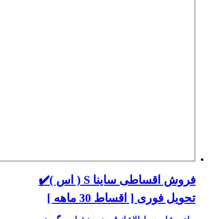
فروش اقساطی ساینا S ( اس )✔️
تحویل فوری [ اقساط 30 ماهه ]