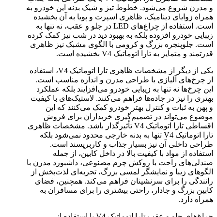
و مدرن شروع می‌شود. خطوط تیز و شیک بدنه این خودرو به
همراه زوایای دینامیک، ظاهری اسپرت و پویا به آن بخشیده
است. استفاده از چراغ‌های LED در جلو و عقب، نه تنها به
زیبایی خودرو افزوده بلکه به بهبود دید در شب نیز کمک کرده
است. جلوپنجره بزرگ و کرومی با الگوی مشبک نیز ظاهری
قدرتمند و متمایز به تارا اتوماتیک V4 بخشیده است.
یکی از دیگر از مشخصات ظاهری تارا اتوماتیک V4، استفاده
از چرخ‌های آلیاژی با طراحی مدرن و اندازه مناسب است.
این چرخ‌ها نه تنها به زیبایی خودرو می‌افزایند بلکه عملکرد
بهتری را نیز در جاده‌ها فراهم می‌کنند. لاستیک‌های با کیفیت
و پهن به ثبات و کنترل بهتر خودرو کمک می‌کنند که این
موضوع می‌تواند در تصمیم‌گیری خریداران برای فروش
اقساطی تارا اتوماتیک V4 تأثیرگذار باشد. مشخصات ظاهری
تارا اتوماتیک V4 تنها به بدنه خارجی محدود نمی‌شود بلکه
طراحی داخلی آن نیز بسیار جذاب و کاربرپسند است.
استفاده از مواد با کیفیت بالا در داخل کابین، از جمله
صندلی‌های راحت با روکش چرم مصنوعی، داشبورد مدرن با
الگوهای زیبا و نمایشگر لمسی بزرگ، تجربه‌ای لذت‌بخش از
رانندگی را برای سرنشینان فراهم می‌کند. همچنین، فضای
کابین بزرگ و جادار، راحتی بیشتری را برای مسافران به
همراه دارد.
چراغ‌های جلو و عقب تارا اتوماتیک V4 با استفاده از