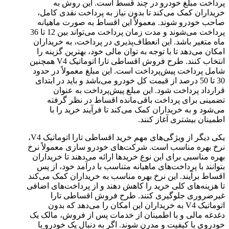
پرداخت مبلغ خودرو در چند قسط است. این روش به
خریداران کمک می‌کند تا بدون نیاز به پرداخت نقدی کامل،
صاحب خودرو شوند. معمولاً این اقساط به صورت ماهیانه
پرداخت می‌شوند و مدت زمان پرداخت می‌تواند بین 12 تا 36
ماه متغیر باشد. این انعطاف‌پذیری در پرداخت، به خریداران
امکان می‌دهد تا با توجه به توان مالی خود، بهترین گزینه را
انتخاب کنند. طرح فروش اقساطی تارا اتوماتیک V4 همچنین
شامل پرداخت پیش‌پرداخت است. این مبلغ معمولاً در حدود
30 تا 50 درصد از قیمت کل خودرو می‌باشد و باید در ابتدای
قرارداد پرداخت شود. این مبلغ پیش‌پرداخت به عنوان
تضمینی برای پرداخت باقی‌مانده اقساط در نظر گرفته
می‌شود و به خریداران کمک می‌کند تا فرآیند خرید را با
اطمینان بیشتری آغاز کنند.
یکی دیگر از ویژگی‌های مهم خرید اقساطی تارا اتوماتیک V4،
نرخ بهره مناسب است. شرکت‌های خودرو سازی معمولاً نرخ
بهره مناسبی برای این نوع خریدها ارائه می‌دهند تا خریداران
بتوانند با پرداخت‌های ماهیانه متناسب با درآمد خود، از پس
اقساط برآیند. این نرخ بهره مناسب به خریداران کمک می‌کند
تا هزینه‌های کلی خرید را کاهش دهند و از پرداخت‌های اضافی
غیرضروری جلوگیری کنند. طرح فروش اقساطی تارا
اتوماتیک V4 به خریداران این امکان را می‌دهد که بدون
دغدغه مالی و با اطمینان از خدمات پس از فروش، مالک یک
خودروی با کیفیت و مدرن شوند. اگر به دنبال یک خودرو با