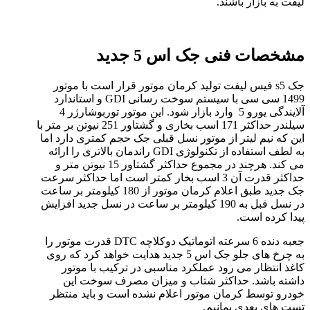
لیفت به بازار باشند.
مشخصات فنی جک اس 5 جدید
جک s5 فیس لیفت تولید کرمان موتور قرار است با موتور
1499 سی سی با سیستم سوخت رسانی GDI و استاندارد
آلایندگی یورو 5 وارد بازار شود. این موتور توربوشارژر 4
سیلندر حداکثر 171 اسب بخاری و گشتاور 251 نیوتن بر متر با
این که نیم لیتر از موتور نسل قبلی جک حجم کمتری دارد اما
به لطف استفاده از تکنولوژی GDI راندمان بالاتری را ارائه
می کند. هرچند در مجموع حداکثر گشتاور 15 نیوتن متر و
حداکثر قدرت آن 3 اسب بخار کمتر است اما حداکثر سرعت
جک جدید طبق اعلام کرمان موتور از 180 کیلومتر بر ساعت
در نسل قبل به 190 کیلومتر بر ساعت در نسل جدید افزایش
پیدا کرده است.
جعبه دنده 6 سرعته اتوماتیک دوکلاچه DTC قدرت موتور را
به چرخ های جلو جک اس 5 جدید هدایت خواهد کرد که روی
کاغذ انتظار می رود عملکرد مناسبی در ترکیب با موتور
داشته باشد. حداکثر شتاب و میزان مصرف سوخت این
خودرو توسط کرمان موتور اعلام نشده است و باید منتظر
تست های بعدی بمانیم.