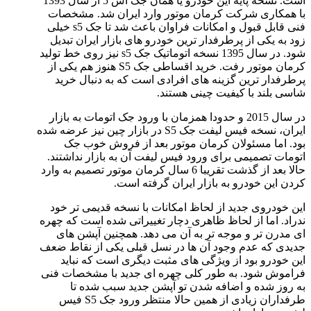
است. نسخه پایه این خودرو یا همان جک اس 5 از سال 1393
با همکاری شرکت کرمان موتور وارد ایران شد. مشخصات
فنی قابل قبول و امکانات فراوان باعث شد تا جک s5 خیلی
زود به یکی از پرطرفدار ترین خودرو های بازار ایران تبدیل
شود. در سال 1395 نسخه اتوماتیک جک s5 نیز روی خط تولید
کرمان موتور رفت. خرید اقساطی جک S5 هنوز هم یکی از
پرطرفدار ترین گزینه های افرادی است که به دنبال خرید
شاسی بلند با کیفیت چینی هستند.
در سال 2015 و حدودا همزمان با ورود جک اتومات به بازار
ایران، نسخه فیس لیفت جک S5 در بازار چین نیز عرضه شده
بود. اما مسئولان کرمان موتور بعد از فروش خوب جک
اتومات تصمیمی برای ورود فیس لیفت آن به بازار نداشتند.
حالا بعد از گذشت تقریبا 6 سال کرمان موتور تصمیم به وارد
کردن این خودرو به بازار ایران گرفته است.
این خودروی جدید از لحاظ امکانات با نسخه قدیمی تر خود
ندراد. اما از لحاظ ظاهری دچار تغییراتی شده است که چهره
ای مدرن تر و موجه تر به آن می دهد. همچنین آپشن های
جدیدی که عدم وجود آن ها در نسل قبلی یکی از نقاط ضعف
این خودرو بود از ویژگی های مثبت دیگری است که نباید
فراموش شود. به طور کلی چهره ای جدید با مشخصات فنی
به روز شده و اضافه شدن تو آپشن جدید سبب شده تا
طرفداران زیادی از همین حالا منتظر ورود جک S5 فیس