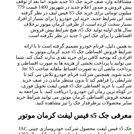
مشتاقانه وارد صف خرید جک S5 جدید شوند. اما بعد از توقف
پیش فروش و صدور اعلام جدید در شهریور 1400 قیمت 779
میلیون تومانی برای خرید جک S5 فیس لیف در نظر گرفته
شد. این شرایط جدید، خرید این خودرو را برای بسیار از افراد
بسیار سخت کرده است. از طرفی کرمان موتور برخلاف
سال های اولیه تولید جک s5، هیچ شرایط پیش فروش
اقساطی را برای جک اس 5 جدید در نظر نگرفته است.
به همین دلیل، فرنام خودرو تصمیم گرفته است تا با ارائه
شرایط فروش اقساطی جک s5 جدید کرمان موتور به
افرادی که بودجه کافی برای خرید نقدی ندارند کمک کند. شما
می توانید با پرداخت بخشی از هزینه ها به صورت اقساطی و
پرداخت مابقی آن به صورت اقساط ماهانه صاحب Jac S5
جدید شوید. همچنین شرکت فرنام خودرو تلاش می کند تا
شرایطی را فراهم کند تا بدون منتظر ماندن در صف خرید
شرکتی، با خرید اقساطی جک s5 فیس لیفت تحویل فوری،
در کوتاه ترین زمان این خودرو را دریافت کنید. با مراجعه به
صفحه فروش اقساطی کرمان موتور می توانید شرایط خرید
سایر محصولات پرطرفدار جک را نیز مشاهده کنید.
معرفی جک s5 فیس لیفت کرمان موتور
جک s5 فیس لیفت محصول شرکت خودروسازی چینی JAC