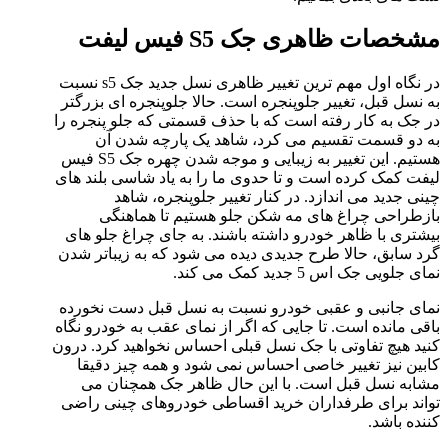
مشخصات ظاهری جک S5 فیس لیفت
در نگاه اول مهم ترین تغییر ظاهری نسل جدید جک s5 نسبت
به نسل قبل، تغییر جلوپنجره است. حالا جلوپنجره ای بزرگتر
در جک به کار رفته است که با حذف قسمتی که جلو پنجره را
به دو قسمت تقسیم می کرد، شاهد یک پارچه شدن آن
هستیم. این تغییر به زیبایی و موجه شدن چهره جک S5 فیس
لیفت کمک کرده است و تا حدوی ما را به یاد شاسی بلند های
چینی جدید می اندازد. در کنار تغییر جلوپنجره، شاهد
بازطراحی چراغ های مه شکن جلو هستیم تا هماهنگی
بیشتری با ظاهر خودرو داشته باشند. به جای چراغ جلو های
گرد سابق، حالا طرح جدیدی دیده می شود که به زیباتر شدن
نمای جلویی جک اس 5 جدید کمک می کند.
نمای جانبی و عقبی خودرو نسبت به نسل قبل دست نخورده
باقی مانده است. تا جایی که اگر از نمای عقب به خودرو نگاه
کنید هیچ تفاوتی با جک نسل قبلی احساس نخواهید کرد. درون
کابین نیز تغییر خاصی احساس نمی شود و همه چیز دقیقا
مشابه نسل قبل است. با این حال ظاهر جک همچنان می
تواند برای طرفداران خرید اقساطی خودروهای چینی راضی
کننده باشد.