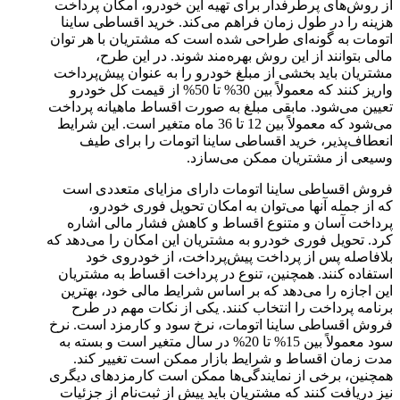
از روش‌های پرطرفدار برای تهیه این خودرو، امکان پرداخت
هزینه را در طول زمان فراهم می‌کند. خرید اقساطی ساینا
اتومات به گونه‌ای طراحی شده است که مشتریان با هر توان
مالی بتوانند از این روش بهره‌مند شوند. در این طرح،
مشتریان باید بخشی از مبلغ خودرو را به عنوان پیش‌پرداخت
واریز کنند که معمولاً بین 30% تا 50% از قیمت کل خودرو
تعیین می‌شود. مابقی مبلغ به صورت اقساط ماهیانه پرداخت
می‌شود که معمولاً بین 12 تا 36 ماه متغیر است. این شرایط
انعطاف‌پذیر، خرید اقساطی ساینا اتومات را برای طیف
وسیعی از مشتریان ممکن می‌سازد.
فروش اقساطی ساینا اتومات دارای مزایای متعددی است
که از جمله آنها می‌توان به امکان تحویل فوری خودرو،
پرداخت آسان و متنوع اقساط و کاهش فشار مالی اشاره
کرد. تحویل فوری خودرو به مشتریان این امکان را می‌دهد که
بلافاصله پس از پرداخت پیش‌پرداخت، از خودروی خود
استفاده کنند. همچنین، تنوع در پرداخت اقساط به مشتریان
این اجازه را می‌دهد که بر اساس شرایط مالی خود، بهترین
برنامه پرداخت را انتخاب کنند. یکی از نکات مهم در طرح
فروش اقساطی ساینا اتومات، نرخ سود و کارمزد است. نرخ
سود معمولاً بین 15% تا 20% در سال متغیر است و بسته به
مدت زمان اقساط و شرایط بازار ممکن است تغییر کند.
همچنین، برخی از نمایندگی‌ها ممکن است کارمزدهای دیگری
نیز دریافت کنند که مشتریان باید پیش از ثبت‌نام از جزئیات