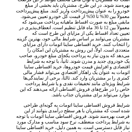
بهره‌مند شوند. در این طرح، مشتریان باید بخشی از مبلغ
خودرو را به عنوان پیش‌پرداخت واریز کنند. مبلغ پیش‌پرداخت
معمولاً بین 30% تا 50% از قیمت کل خودرو تعیین می‌شود.
مابقی مبلغ به صورت اقساط ماهیانه پرداخت می‌شود که
معمولاً بین 12 تا 36 ماه قابل تنظیم است. انعطاف‌پذیری در
تعیین تعداد اقساط یکی از مزایای این طرح است که
مشتریان می‌توانند بر اساس شرایط مالی خود، بهترین گزینه
را انتخاب کنند. خرید اقساطی ساینا اتومات دارای مزایای
متعددی است. اولاً، این روش به مشتریان این امکان را
می‌دهد که بدون نیاز به پرداخت یکجای مبلغ خودرو، صاحب
یک خودروی جدید و مدرن شوند. ثانیاً، با توجه به شرایط
اقتصادی و افزایش قیمت خودروها، خرید اقساطی ساینا
اتومات به عنوان یک راهکار اقتصادی می‌تواند فشار مالی
کمتری را بر مشتریان وارد کند. ثالثاً، برخی از نمایندگی‌ها
شرایط ویژه‌ای مانند تخفیفات نقدی و یا شرایط پرداخت
خاص را در طرح‌های فروش اقساطی ارائه می‌دهند که این
موارد می‌تواند برای مشتریان جذاب باشد.
شرایط فروش اقساطی ساینا اتومات به گونه‌ای طراحی
شده است که مشتریان با هر سطح درآمدی بتوانند از این
فرصت بهره‌مند شوند. فروش اقساطی ساینا اتومات با توجه
به شرایط پرداخت منعطف، نرخ سود مناسب و مدارک مورد
نیاز قابل دسترسی است. به همین دلیل، خرید اقساطی ساینا