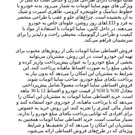
ویژگی های مهم ساینا اتومات به شمار می‌رود. بدنه خودرو با
خطوط دینامیک و جلوپنجره کرومی، ظاهری اسپرت و شیک
به آن بخشیده است. چراغ‌های جلو و عقب با طراحی منحصر
به فرد و LEDهای روز روشن، جلوه‌ای خاص به خودرو
می‌دهند. در داخل کابین، ساینا اتومات با استفاده از مواد با
کیفیت و طراحی ارگونومیک، محیطی راحت و دلپذیر را برای
سرنشینان فراهم می‌کند.
فروش اقساطی ساینا اتومات یکی از روش‌های محبوب برای
تهیه این خودرو است. در این روش، مشتریان می‌توانند
بخشی از مبلغ خودرو را به عنوان پیش‌پرداخت واریز کرده و
مابقی مبلغ را به صورت اقساط ماهیانه پرداخت کنند. این
شرایط به مشتریان این امکان را می‌دهد که بدون نیاز به
پرداخت یکجای مبلغ خودرو، صاحب ساینا اتومات شوند.
فروش اقساطی ساینا اتومات معمولاً شامل پیش‌پرداختی
معادل 30% تا 50% از قیمت خودرو و اقساط 12 تا 36 ماهه
است. خرید اقساطی ساینا اتومات به مشتریان این امکان را
می‌دهد که با پرداخت ماهیانه، از خودروی خود استفاده کنند و
فشار مالی کمتری را تجربه کنند. این روش خرید به خصوص
برای افرادی که توانایی پرداخت یکجای مبلغ خودرو را ندارند،
بسیار مناسب است. خرید اقساطی ساینا اتومات همچنین به
مشتریان این امکان را می‌دهد که از تخفیف‌ها و شرایط
ویژه‌ای که در طرح‌های فروش اقساطی ارائه می‌شود،