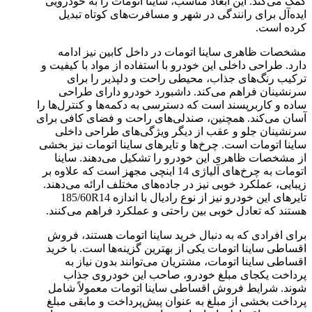
کمک می‌کند. این ابعاد مناسب، ساینا اتومات را به خودرویی
ایده‌آل برای رانندگی در شهر و مسافرت‌های کوتاه تبدیل
کرده است.
مشخصات ظاهری ساینا اتومات در داخل کابین نیز ادامه
دارد. طراحی داخلی این خودرو با استفاده از مواد با کیفیت و
ترکیب رنگ‌های جذاب، محیطی راحت و دلپذیر را برای
سرنشینان فراهم می‌کند. داشبورد خودرو دارای طراحی
ساده و کاربرپسند است که دسترسی به دکمه‌ها و کنترل‌ها را
آسان می‌کند. همچنین، صندلی‌های راحت و فضای کافی برای
سرنشینان جلو و عقب از دیگر ویژگی‌های طراحی داخلی
ساینا اتومات است. چرخ‌ها و تایرهای ساینا اتومات نیز بخشی
از مشخصات ظاهری این خودرو را تشکیل می‌دهند. ساینا
اتومات به چرخ‌های آلیاژی 14 اینچی مجهز است که علاوه بر
زیبایی، عملکرد خوبی نیز در جاده‌های مختلف ارائه می‌دهند.
تایرهای این خودرو نیز از نوع رادیال با اندازه 185/60R14
هستند که تعادل خوبی بین راحتی و عملکرد فراهم می‌کنند.
برای افرادی که به دنبال خرید ساینا اتومات هستند، فروش
اقساطی ساینا اتومات یکی از بهترین گزینه‌ها است. با خرید
اقساطی ساینا اتومات، مشتریان می‌توانند بدون نیاز به
پرداخت یکجای مبلغ خودرو، صاحب این خودروی جذاب
شوند. شرایط فروش اقساطی ساینا اتومات معمولاً شامل
پرداخت بخشی از مبلغ به عنوان پیش‌پرداخت و مابقی مبلغ