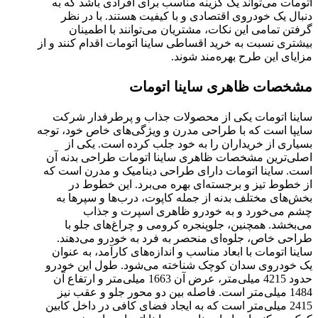
اتومات می‌تواند یک گزینه مناسب برای افرادی باشد که به
دنبال یک خودروی اقتصادی و با کیفیت هستند. با در نظر
گرفتن تمامی این نکات، مشتریان می‌توانند با اطمینان
بیشتری نسبت به خرید اقساطی ساینا اتومات اقدام کنند و از
مزایای این طرح بهره‌مند شوند.
مشخصات ظاهری ساینا اتومات
ساینا اتومات یکی از محصولات جذاب و پرطرفدار شرکت
سایپا است که با طراحی مدرن و ویژگی‌های خاص خود، توجه
بسیاری از خریداران را به خود جلب کرده است. یکی از
اصلی‌ترین مشخصات ظاهری ساینا اتومات طراحی بدنه آن
است. ساینا اتومات دارای طراحی دینامیک و مدرن است که
از خطوط تیز و برجسته‌ای بهره می‌برد. این خطوط در
بخش‌های مختلف بدنه از جمله کاپوت، درب‌ها و سپرها به
چشم می‌خورد و به خودرو ظاهری اسپرت و جذاب
می‌بخشد. همچنین، جلوپنجره کرومی و چراغ‌های جلو با
طراحی خاص، جلوه‌ای منحصر به فرد به خودرو می‌دهند.
ساینا اتومات با ابعاد مناسب و اندازه‌های کارآمد، به عنوان
یک خودروی سدان کوچک شناخته می‌شود. طول این خودرو
حدود 4215 میلی‌متر، عرض آن 1663 میلی‌متر و ارتفاع آن
1484 میلی‌متر است. فاصله بین دو محور جلو و عقب نیز
2415 میلی‌متر است که به ایجاد فضای کافی در داخل کابین