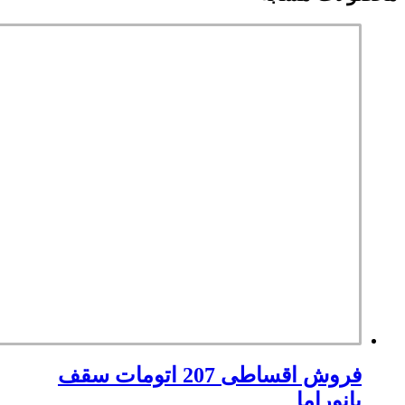
فروش اقساطی 207 اتومات سقف
پانوراما