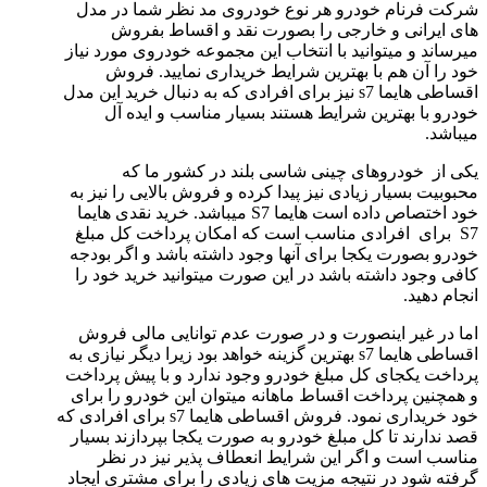
شرکت فرنام خودرو هر نوع خودروی مد نظر شما در مدل
های ایرانی و خارجی را بصورت نقد و اقساط بفروش
میرساند و میتوانید با انتخاب این مجموعه خودروی مورد نیاز
خود را آن هم با بهترین شرایط خریداری نمایید. فروش
اقساطی هایما s7 نیز برای افرادی که به دنبال خرید این مدل
خودرو با بهترین شرایط هستند بسیار مناسب و ایده آل
میباشد.
یکی از خودروهای چینی شاسی بلند در کشور ما که
محبوبیت بسیار زیادی نیز پیدا کرده و فروش بالایی را نیز به
خود اختصاص داده است هایما S7‌ میباشد. خرید نقدی هایما
S7 برای افرادی مناسب است که امکان پرداخت کل مبلغ
خودرو بصورت یکجا برای آنها وجود داشته باشد و اگر بودجه
کافی وجود داشته باشد در این صورت میتوانید خرید خود را
انجام دهید.
اما در غیر اینصورت و در صورت عدم توانایی مالی فروش
اقساطی هایما s7 بهترین گزینه خواهد بود زیرا دیگر نیازی به
پرداخت یکجای کل مبلغ خودرو وجود ندارد و با پیش پرداخت
و همچنین پرداخت اقساط ماهانه میتوان این خودرو را برای
خود خریداری نمود. فروش اقساطی هایما s7 برای افرادی که
قصد ندارند تا کل مبلغ خودرو به صورت یکجا بپردازند بسیار
مناسب است و اگر این شرایط انعطاف پذیر نیز در نظر
گرفته شود در نتیجه مزیت های زیادی را برای مشتری ایجاد