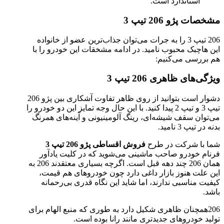
استاندارد است.
مشخصات پژو 206 تیپ 3
206 تیپ 3 را به جرات می‌توان جذاب‌ترین عضو از خانواده
این هاچبک محبوب نامید. در ادامه مشخقات این خودرو را با
هم بررسی می‌کنیم:
ویژگی‌های ظاهری 206 تیپ 3
دشوار است بتوانید از روی ظاهر تفاوت آشکاری بین پژو 206
تیپ 3 و تیپ 2 پیدا کنید. با این حال وجه تمایز این دو خودرو را
می‌توان سقف شیشه‌ای، رینگ آلومینیونی و آینه‌های همرنگ
بدنه در تیپ 3 نامید.
شما با شرکت در طرح
فروش اقساطی پژو 206 تیپ 3
فرنام خودرو صاحب ماشینی می‌شوید که در کلیت یادآور
همان 206 چند دهه قبل است. اگرچه بسیاری معتقدند 206 به
این علت هنوز بازار داغی دارد چون خودروهای هم قیمت،
کیفیت مناسبی ندارند، اما شاید این نگاه قدری بی‌رحمانه
باشد.
206همچنان ظاهری شکیل دارد به طوری که منبع الهام برای
تولید خودروهای جدیدتری مانند رانا بوده است.