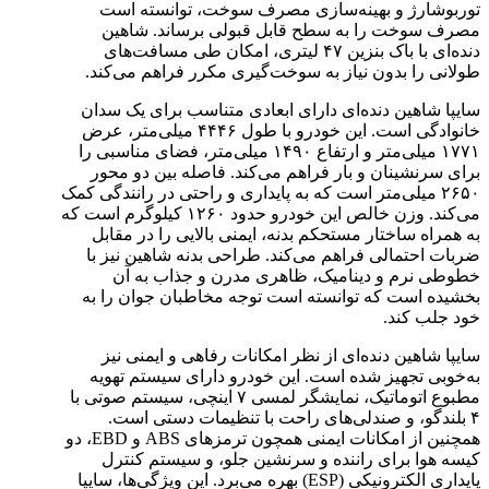
توربوشارژ و بهینه‌سازی مصرف سوخت، توانسته است
مصرف سوخت را به سطح قابل قبولی برساند. شاهین
دنده‌ای با باک بنزین ۴۷ لیتری، امکان طی مسافت‌های
طولانی را بدون نیاز به سوخت‌گیری مکرر فراهم می‌کند.
سایپا شاهین دنده‌ای دارای ابعادی متناسب برای یک سدان
خانوادگی است. این خودرو با طول ۴۴۴۶ میلی‌متر، عرض
۱۷۷۱ میلی‌متر و ارتفاع ۱۴۹۰ میلی‌متر، فضای مناسبی را
برای سرنشینان و بار فراهم می‌کند. فاصله بین دو محور
۲۶۵۰ میلی‌متر است که به پایداری و راحتی در رانندگی کمک
می‌کند. وزن خالص این خودرو حدود ۱۲۶۰ کیلوگرم است که
به همراه ساختار مستحکم بدنه، ایمنی بالایی را در مقابل
ضربات احتمالی فراهم می‌کند. طراحی بدنه شاهین نیز با
خطوطی نرم و دینامیک، ظاهری مدرن و جذاب به آن
بخشیده است که توانسته است توجه مخاطبان جوان را به
خود جلب کند.
سایپا شاهین دنده‌ای از نظر امکانات رفاهی و ایمنی نیز
به‌خوبی تجهیز شده است. این خودرو دارای سیستم تهویه
مطبوع اتوماتیک، نمایشگر لمسی ۷ اینچی، سیستم صوتی با
۴ بلندگو، و صندلی‌های راحت با تنظیمات دستی است.
همچنین از امکانات ایمنی همچون ترمزهای ABS و EBD، دو
کیسه هوا برای راننده و سرنشین جلو، و سیستم کنترل
پایداری الکترونیکی (ESP) بهره می‌برد. این ویژگی‌ها، سایپا