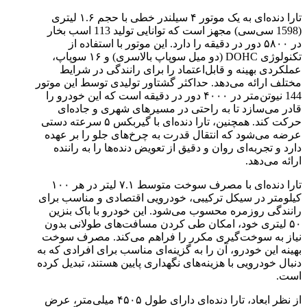
تارا دنده‌ای به یک موتور ۴ سیلندر خطی با حجم ۱.۶ لیتری
(1598 سی‌سی) مجهز است که توانایی تولید 113 اسب بخار
در ۵۸۰۰ دور در دقیقه را دارد. این موتور با استفاده از
تکنولوژی DOHC (دو میل سوپاپ بالاسری) و ۱۶ سوپاپ،
عملکردی بهینه و قابل‌اعتماد را برای رانندگی در شرایط
مختلف ارائه می‌دهد. حداکثر گشتاور تولیدی توسط این موتور
144 نیوتن‌متر در ۴۰۰۰ دور در دقیقه است که این خودرو را
قادر می‌سازد تا به راحتی در مسیرهای شهری و جاده‌ای
حرکت کند. همچنین، تارا دنده‌ای با گیربکس ۵ سرعته دستی
عرضه می‌شود که انتقال قدرت به چرخ‌های جلو را بر عهده
دارد و تجربه‌ای روان و دقیق از تعویض دنده‌ها را به راننده
ارائه می‌دهد.
تارا دنده‌ای با مصرف سوخت متوسط ۷.۱ لیتر در هر ۱۰۰
کیلومتر در سیکل ترکیبی، خودرویی اقتصادی و مناسب برای
رانندگی روزمره محسوب می‌شود. این خودرو با باک بنزین
۵۰ لیتری خود، امکان طی کردن مسافت‌های طولانی بدون
نیاز به سوخت‌گیری مکرر را فراهم می‌کند. مصرف سوخت
بهینه این خودرو، آن را به گزینه‌ای مناسب برای افرادی که به
دنبال خودرویی با هزینه‌های نگهداری پایین هستند، تبدیل کرده
است.
از نظر ابعاد، تارا دنده‌ای دارای طول ۴۵۰۵ میلی‌متر، عرض