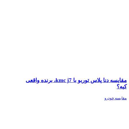
مقایسه دنا پلاس توربو با kmc j7، برنده واقعی
کیه؟
مقایسه خودرو