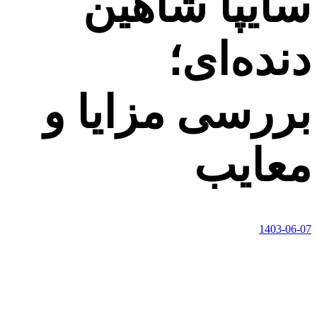
سایپا شاهین
دنده‌ای؛
بررسی مزایا و
معایب
1403-06-07